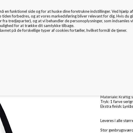
en funktionel side og for at huske dine foretrukne indstillinger. Ved hjælp af 
EMBALLAGE
e tiden forbedres, og at vores markedsføring bliver relevant for dig. Hvis du gi
er fra tredjeparter), og at vi behandler de personoplysninger, som indsamles 
mulighed for at trække dit samtykke tilbage.
avnet på de forskellige typer af cookies fortæller, hvilket formål de tjener.
mballage Inspiration
Nyheder
Fritex
Miljø & CSR
XL Nylon shopper 
Str.: B: 70 x D: 20
Materiale: Kraftig
Tryk: 1 farve serigr
Ekstra finish: Lynlå
Leveres i alle størr
Stor genbrugsværd