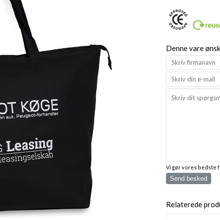
Denne vare ønske
Vi gør vores bedste 
Send besked
Relaterede prod