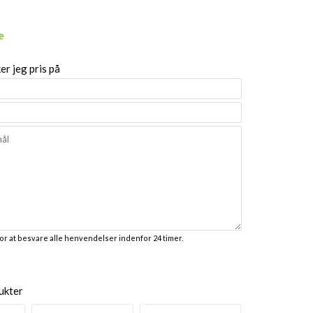
r jeg pris på
for at besvare alle henvendelser indenfor 24 timer.
ukter