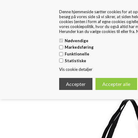
+45 57 67 46 40
kontakt os
Denne hjemmeside sætter cookies for at opnå 
FRA 1. MAJ ER FRITEX PACKAGING EN DEL AF HUSTED 
besøg på vores side så vi sikrer, at siden hel
cookies (enten i form af egne cookies og/ell
vores
cookiepolitik
, hvor du også altid har 
Herunder kan du vælge cookies til eller fra. N
Nødvendige
Markedsføring
Funktionelle
Forside
Standard Emballage
E
Statistiske
Vis cookie detaljer
< Tilbage
XL NYLON SHOPPER