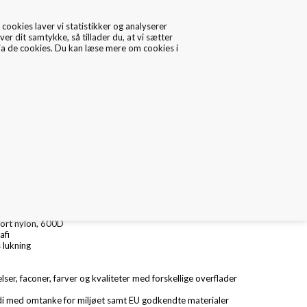
cookies laver vi statistikker og analyserer
ver dit samtykke, så tillader du, at vi sætter
via de cookies. Du kan læse mere om cookies i
0
Data/Cookies
Kontakt
taske
 x H: 45 cm
 sort nylon, 600D
afi
s lukning
elser, faconer, farver og kvaliteter med forskellige overflader
i med omtanke for miljøet samt EU godkendte materialer