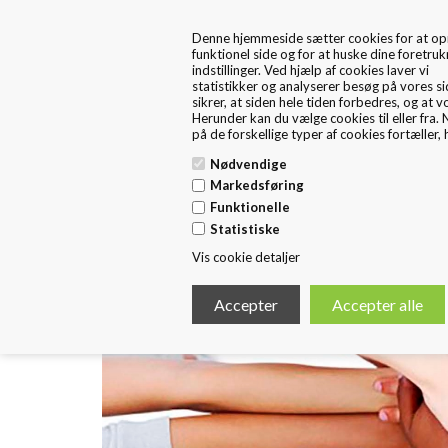
+45 57 67 46 40
kontakt os
Denne hjemmeside sætter cookies for at op
markedsføring bliver relevant for dig. Hvis du
FRA 1. MAJ ER FRITEX PACKAGING EN DEL AF HUSTED
funktionel side og for at huske dine foretru
dit samtykke, så tillader du, at vi sætter cook
EMBALLAGE
indstillinger. Ved hjælp af cookies laver vi
(enten i form af egne cookies og/eller fra
statistikker og analyserer besøg på vores si
tredjeparter), og at vi behandl
sikrer, at siden hele tiden forbedres, og at v
personoplysninger, som indsamles via de cook
Herunder kan du vælge cookies til eller fra.
på de forskellige typer af cookies fortæller, 
Nødvendige
Forside
Standard Emballage
E
Markedsføring
Funktionelle
Statistiske
CSR
Vis cookie detaljer