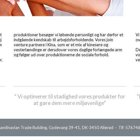
t
produktioner besøger vi løbende personligt og har derfor et
Vi
j
indgående kendskab til arbejdsforholdende. Vores join
ov
an
venture partnere i Kina, som er et mix af kinesere og
vesterlændinge er derudover vores daglige forlængede arm
De
og følger ud over produktionerne de sociale forhold.
vo
r,
ve
“ Vi optimerer til stadighed vores produkter for
“
at gøre dem mere miljøvenlige”
candinavian Trade Building, Gydevang 39-41, DK-3450 Allerød · Tlf: 5767464