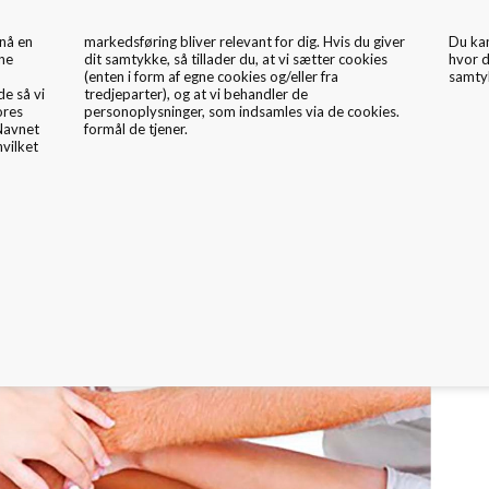
nå en
 giver
Du ka
kne
ies
hvor d
samtyk
de så vi
er de
ores
ies.
 Navnet
formål de tjener.
hvilket
mballage Inspiration
Nyheder
Fritex
Miljø & CSR