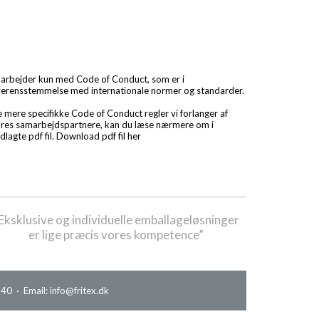
 arbejder kun med Code of Conduct, som er i
erensstemmelse med internationale normer og standarder.
 mere specifikke Code of Conduct regler vi forlanger af
res samarbejdspartnere, kan du læse nærmere om i
dlagte pdf fil.
Download pdf fil her
Eksklusive og individuelle emballageløsninger
er lige præcis vores kompetence”
0 · Email: info@fritex.dk