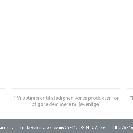
“ Vi optimerer til stadighed vores produkter for
“
at gøre dem mere miljøvenlige”
candinavian Trade Building, Gydevang 39-41, DK-3450 Allerød · Tlf: 5767464