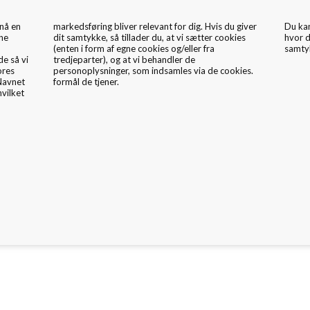
nå en
 giver
Du ka
kne
ies
hvor d
samtyk
de så vi
er de
ores
ies.
 Navnet
formål de tjener.
hvilket
mballage Inspiration
Nyheder
Fritex
Miljø & CSR
evidsthed og skåne miljøet for rigtig mange bæreposer.
eller, størrelser og farver