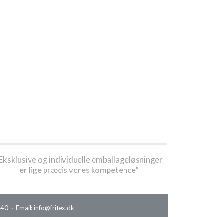
Eksklusive og individuelle emballageløsninger
er lige præcis vores kompetence”
0 · Email: info@fritex.dk