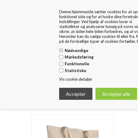
+45 57 67 46 40
kontakt os
Denne hjemmeside sætter cookies for at op
markedsføring bliver relevant for dig. Hvis du
FRA 1. MAJ ER FRITEX PACKAGING EN DEL AF HUSTED
funktionel side og for at huske dine foretru
dit samtykke, så tillader du, at vi sætter cook
EMBALLAGE
indstillinger. Ved hjælp af cookies laver vi
(enten i form af egne cookies og/eller fra
statistikker og analyserer besøg på vores si
tredjeparter), og at vi behandl
sikrer, at siden hele tiden forbedres, og at v
personoplysninger, som indsamles via de cook
Herunder kan du vælge cookies til eller fra.
på de forskellige typer af cookies fortæller, 
Nødvendige
Forside
Standard Emballage
E
Markedsføring
Funktionelle
Statistiske
Shopper Tasker Muleposer
Vis cookie detaljer
Med stofposer har du mulighed for at signalerer miljøb
Vælg mellem non woven og bomuld i flere forskellige mod
Perfekt som miljømæssigt statement