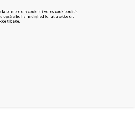
n læse mere om cookies i vores
cookiepolitik
,
u også altid har mulighed for at trække dit
ke tilbage.
0
Data/Cookies
Kontakt