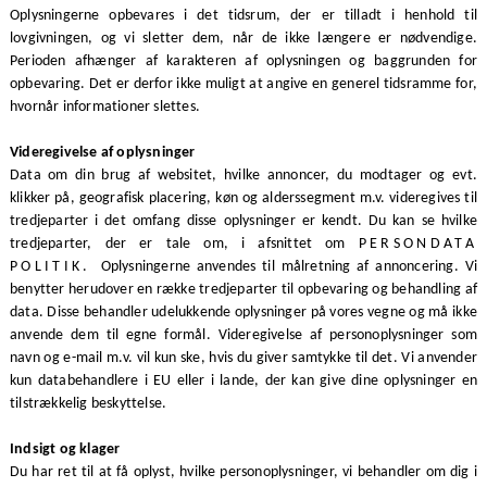
Oplysningerne opbevares i det tidsrum, der er tilladt i henhold til
lovgivningen, og vi sletter dem, når de ikke længere er nødvendige.
Perioden afhænger af karakteren af oplysningen og baggrunden for
opbevaring. Det er derfor ikke muligt at angive en generel tidsramme for,
hvornår informationer slettes.
Videregivelse af oplysninger
Data om din brug af websitet, hvilke annoncer, du modtager og evt.
klikker på, geografisk placering, køn og alderssegment m.v. videregives til
tredjeparter i det omfang disse oplysninger er kendt. Du kan se hvilke
tredjeparter, der er tale om, i afsnittet om
PERSONDATA
POLITIK.
Oplysningerne anvendes til målretning af annoncering. Vi
benytter herudover en række tredjeparter til opbevaring og behandling af
data. Disse behandler udelukkende oplysninger på vores vegne og må ikke
anvende dem til egne formål. Videregivelse af personoplysninger som
navn og e-mail m.v. vil kun ske, hvis du giver samtykke til det. Vi anvender
kun databehandlere i EU eller i lande, der kan give dine oplysninger en
tilstrækkelig beskyttelse.
Indsigt og klager
Du har ret til at få oplyst, hvilke personoplysninger, vi behandler om dig i