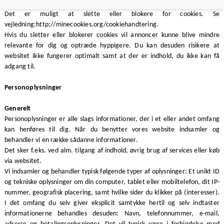
indeholde skadelig kode som f.eks. virus.
Det er muligt at slette eller blokere for cookies. Se
vejledning:http://minecookies.org/cookiehandtering.
Hvis du sletter eller blokerer cookies vil annoncer kunne blive mindre
relevante for dig og optræde hyppigere. Du kan desuden risikere at
websitet ikke fungerer optimalt samt at der er indhold, du ikke kan få
adgang til.
Personoplysninger
Generelt
Personoplysninger er alle slags informationer, der i et eller andet omfang
kan henføres til dig. Når du benytter vores website indsamler og
behandler vi en række sådanne informationer.
Det sker f.eks. ved alm. tilgang af indhold, øvrig brug af services eller køb
via websitet.
Vi indsamler og behandler typisk følgende typer af oplysninger: Et unikt ID
og tekniske oplysninger om din computer, tablet eller mobiltelefon, dit IP-
nummer, geografisk placering, samt hvilke sider du klikker på (interesser).
I det omfang du selv giver eksplicit samtykke hertil og selv indtaster
informationerne behandles desuden: Navn, telefonnummer, e-mail,