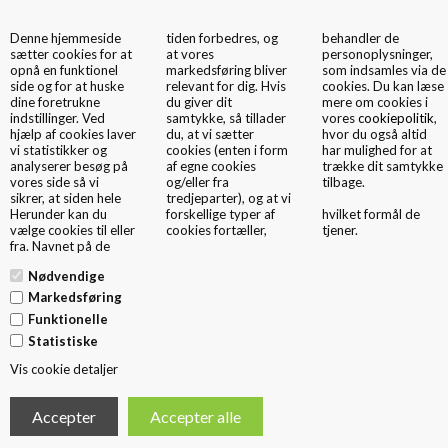
Denne hjemmeside
tiden forbedres, og
behandler de
0
sætter cookies for at
at vores
personoplysninger,
opnå en funktionel
markedsføring bliver
som indsamles via de
side og for at huske
relevant for dig. Hvis
cookies. Du kan læse
dine foretrukne
du giver dit
mere om cookies i
indstillinger. Ved
samtykke, så tillader
vores
cookiepolitik
,
hjælp af cookies laver
du, at vi sætter
hvor du også altid
vi statistikker og
cookies (enten i form
har mulighed for at
analyserer besøg på
af egne cookies
trække dit samtykke
Cookie- & Privatlivspolitik
vores side så vi
og/eller fra
tilbage.
sikrer, at siden hele
tredjeparter), og at vi
Introduktion
Herunder kan du
forskellige typer af
hvilket formål de
Når du besøger vores website indsamles der oplysninger om dig, som
vælge cookies til eller
cookies fortæller,
tjener.
bruges til at tilpasse og forbedre vores indhold og til at øge værdien af de
fra. Navnet på de
annoncer, der vises på siden. Hvis du ikke ønsker, at der indsamles
Nødvendige
oplysninger, bør du slette dine cookies (se vejledning) og undlade videre
Markedsføring
brug af websitet. Nedenfor har vi uddybet, hvilke informationer der
Funktionelle
indsamles, deres formål og hvilke tredjeparter, der har adgang til dem.
Statistiske
Vis cookie detaljer
Cookies
Websitet anvender “cookies”, der er en tekstfil, som gemmes på din
computer, mobil el. tilsvarende med det formål at genkende den, huske
indstillinger, udføre statistik og målrette annoncer. Cookies kan ikke