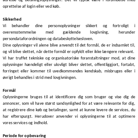
adresse og betalingsoplysninger. Det vil typisk være i forbindelse med
oprettelse af login eller ved køb.
Sikkerhed
Vi behandler dine personoplysninger sikkert og fortroligt i
overensstemmelse med gældende lovgivning, herunder
persondataforordningen og databeskyttelsesloven.
Dine oplysninger vil alene blive anvendt til det formål, de er indsamlet til,
og vil blive slettet, når dette formål er opfyldt eller ikke længere relevant.
Vi har truffet tekniske og organisatoriske foranstaltninger mod, at dine
oplysninger hændeligt eller ulovligt bliver slettet, offentliggjort, fortabt,
forringet eller kommer til uvedkommendes kendskab, misbruges eller i
øvrigt behandles i strid med lovgivningen.
Formål
Oplysningerne bruges til at identificere dig som bruger og vise dig de
annoncer, som vil have størst sandsynlighed for at være relevante for dig,
at registrere dine køb og betalinger, samt at kunne levere de services, du
har efterspurgt. Herudover anvender vi oplysningerne til at optimere
vores services og indhold.
Periode for opbevaring