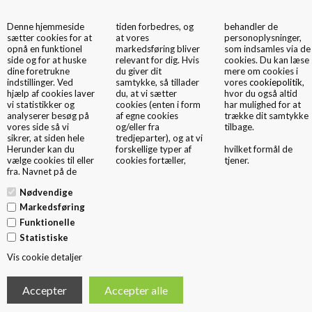
Denne hjemmeside
tiden forbedres, og
behandler de
0
sætter cookies for at
at vores
personoplysninger,
opnå en funktionel
markedsføring bliver
som indsamles via de
side og for at huske
relevant for dig. Hvis
cookies. Du kan læse
dine foretrukne
du giver dit
mere om cookies i
indstillinger. Ved
samtykke, så tillader
vores
cookiepolitik
,
hjælp af cookies laver
du, at vi sætter
hvor du også altid
vi statistikker og
cookies (enten i form
har mulighed for at
analyserer besøg på
af egne cookies
trække dit samtykke
Papirsposer flad hank
vores side så vi
og/eller fra
tilbage.
sikrer, at siden hele
tredjeparter), og at vi
Den prisrigtige papirbærepose med flad papirhank og logo. Automatisk
Herunder kan du
forskellige typer af
hvilket formål de
produceret og med pænt finish. Mange størrelser og miljøvenlige
vælge cookies til eller
cookies fortæller,
tjener.
papirkvaliteter
fra. Navnet på de
Op til 6 trykfarver og 42# flexotryk. Ekstra finish: Blank og mat kachering,
patenteret Eco-overflade, UV lak samt papbund
Nødvendige
Perfekt papirspose til tøj, sko, brugskunst, briller, fødevarer, take away
Markedsføring
produkter mm.
Funktionelle
Statistiske
Vis cookie detaljer