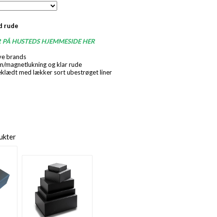
d rude
R PÅ HUSTEDS HJEMMESIDE HER
ive brands
/magnetlukning og klar rude
eklædt med lækker sort ubestrøget liner
ukter