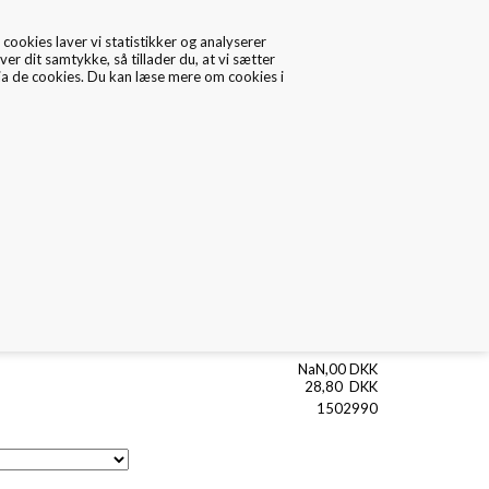
cookies laver vi statistikker og analyserer
ver dit samtykke, så tillader du, at vi sætter
via de cookies. Du kan læse mere om cookies i
0
Data/Cookies
Kontakt
NaN,00 DKK
28,80
DKK
1502990