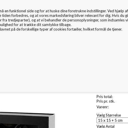
en funktionel side og for at huske dine foretrukne indstillinger. Ved hjælp af 
EMBALLAGE
e tiden forbedres, og at vores markedsføring bliver relevant for dig. Hvis du gi
er fra tredjeparter), og at vi behandler de personoplysninger, som indsamles 
mulighed for at trække dit samtykke tilbage.
avnet på de forskellige typer af cookies fortæller, hvilket formål de tjener.
mballage Inspiration
Nyheder
Fritex
Miljø & CSR
Pris total:
Pris pr. stk.
Varenr:
Vælg Størrelse
Vælg Antal