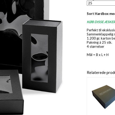
Sort Hardbox me
KØB DISSE ÆSKE
Perfekt til eksklus
Sammenklappelig m
1.200 gr. karton b
Pakning á 25 stk.
4 størrelser
Mål = B x L + H
Relaterede prod