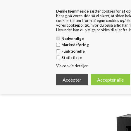
+45 57 67 46 40
kontakt os
Denne hjemmeside sætter cookies for at opnå 
FRA 1. MAJ ER FRITEX PACKAGING EN DEL AF HUSTED 
besøg på vores side så vi sikrer, at siden hel
cookies (enten i form af egne cookies og/ell
vores
cookiepolitik
, hvor du også altid har 
Herunder kan du vælge cookies til eller fra. N
Nødvendige
Markedsføring
Funktionelle
Forside
Standard Emballage
E
Statistiske
Vis cookie detaljer
< Tilbage
Sort gaveæske med rude