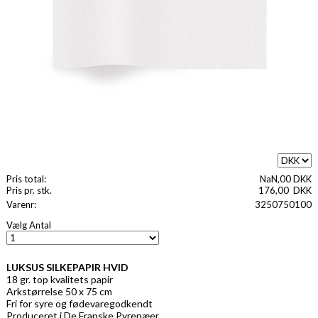
Pris total:
NaN,00 DKK
Pris pr. stk.
176,00
DKK
Varenr:
3250750100
Vælg Antal
LUKSUS SILKEPAPIR HVID
18 gr. top kvalitets papir
Arkstørrelse 50 x 75 cm
Fri for syre og fødevaregodkendt
Produceret i De Franske Pyrenæer