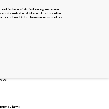
cookies laver vi statistikker og analyserer
ver dit samtykke, så tillader du, at vi sætter
via de cookies. Du kan læse mere om cookies i
0
Data/Cookies
Kontakt
epapir 19 gr. med pink bund og guld logo tryk
le ark størrelser
relser
iteter og farver