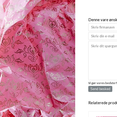
Denne vare ønske
Vi gør vores bedste 
Send besked
Relaterede prod