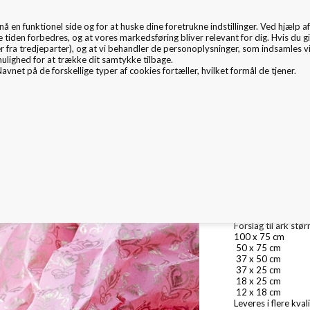
en funktionel side og for at huske dine foretrukne indstillinger. Ved hjælp af 
EMBALLAGE
e tiden forbedres, og at vores markedsføring bliver relevant for dig. Hvis du gi
er fra tredjeparter), og at vi behandler de personoplysninger, som indsamles 
mulighed for at trække dit samtykke tilbage.
avnet på de forskellige typer af cookies fortæller, hvilket formål de tjener.
mballage Inspiration
Nyheder
Fritex
Miljø & CSR
Råhvid luksus silk
Kan tilskæres til al
Forslag til ark stør
100 x 75 cm
50 x 75 cm
37 x 50 cm
37 x 25 cm
18 x 25 cm
12 x 18 cm
Leveres i flere kval