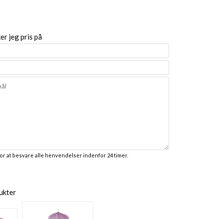
r jeg pris på
for at besvare alle henvendelser indenfor 24 timer.
ukter