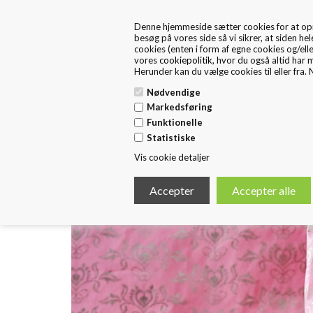
+45 57 67 46 40
kontakt os
Denne hjemmeside sætter cookies for at opnå 
FRA 1. MAJ ER FRITEX PACKAGING EN DEL AF HUSTED 
besøg på vores side så vi sikrer, at siden hel
cookies (enten i form af egne cookies og/ell
vores
cookiepolitik
, hvor du også altid har 
Herunder kan du vælge cookies til eller fra. N
Nødvendige
Markedsføring
Funktionelle
Forside
Standard Emballage
E
Statistiske
Vis cookie detaljer
< Tilbage
SILKEPAPIR