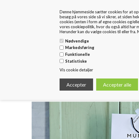
+45 57 67 46 40
kontakt os
Denne hjemmeside sætter cookies for at opnå 
FRA 1. MAJ ER FRITEX PACKAGING EN DEL AF HUSTED 
besøg på vores side så vi sikrer, at siden hel
cookies (enten i form af egne cookies og/ell
vores
cookiepolitik
, hvor du også altid har 
Herunder kan du vælge cookies til eller fra. N
Nødvendige
Markedsføring
Funktionelle
Forside
Standard Emballage
E
Statistiske
Vis cookie detaljer
< Tilbage
RÅ ELEGANCE