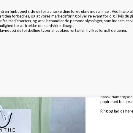
en funktionel side og for at huske dine foretrukne indstillinger. Ved hjælp af 
EMBALLAGE
e tiden forbedres, og at vores markedsføring bliver relevant for dig. Hvis du gi
er fra tredjeparter), og at vi behandler de personoplysninger, som indsamles 
mulighed for at trække dit samtykke tilbage.
avnet på de forskellige typer af cookies fortæller, hvilket formål de tjener.
mballage Inspiration
Nyheder
Fritex
Miljø & CSR
RÅ ELEGANCE TI
Elegant emballagel
dansk dametøjsdesi
papir med foliepræ
Ring og lad os høre