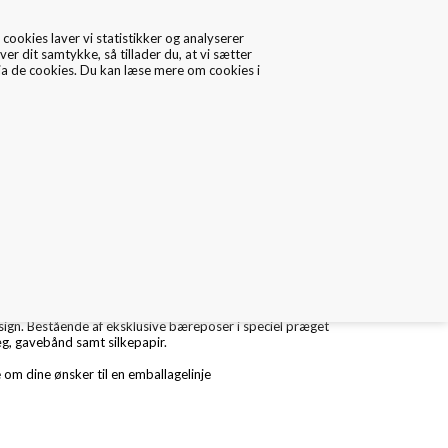
cookies laver vi statistikker og analyserer
ver dit samtykke, så tillader du, at vi sætter
via de cookies. Du kan læse mere om cookies i
0
Data/Cookies
Kontakt
L DANSK DESIGN
inje der er tilpasset high end produktsortiment inden for
gn. Bestående af eksklusive bæreposer i speciel præget
g, gavebånd samt silkepapir.
 om dine ønsker til en emballagelinje