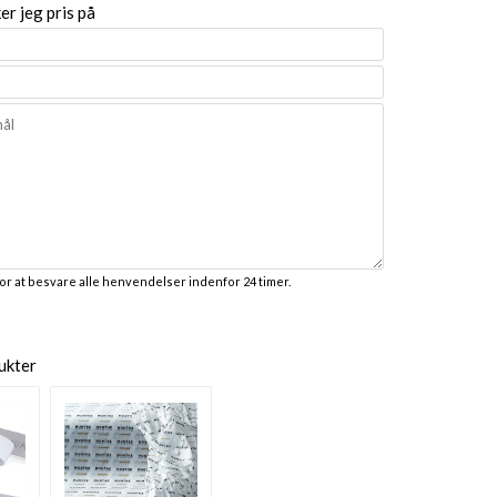
r jeg pris på
for at besvare alle henvendelser indenfor 24 timer.
ukter