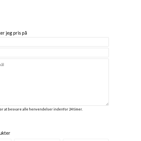
r jeg pris på
for at besvare alle henvendelser indenfor 24 timer.
ukter