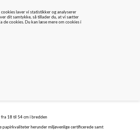
cookies laver vi statistikker og analyserer
ver dit samtykke, så tillader du, at vi sætter
via de cookies. Du kan læse mere om cookies i
0
Data/Cookies
Kontakt
istet hank
 12 x H: 37 cm
r fra 18 til 54 cm i bredden
 papirkvaliteter herunder miljøvenlige certificerede samt