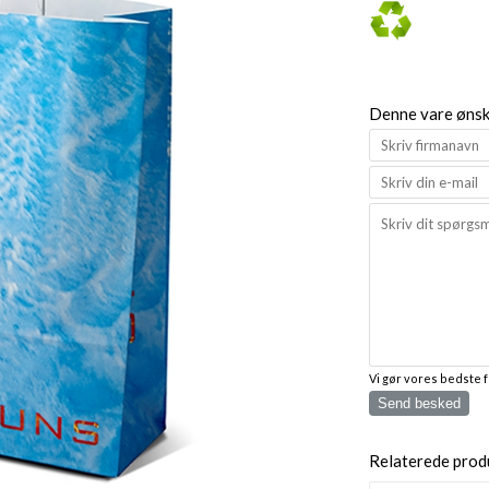
Denne vare ønske
Vi gør vores bedste 
Send besked
Relaterede prod