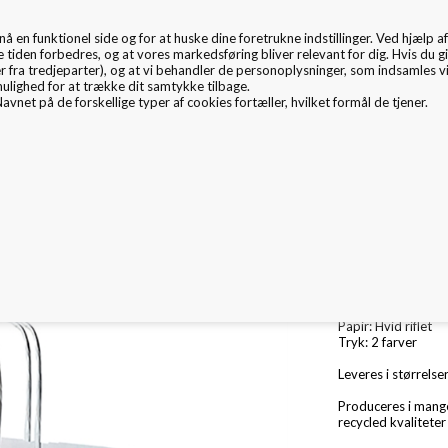
en funktionel side og for at huske dine foretrukne indstillinger. Ved hjælp af 
EMBALLAGE
e tiden forbedres, og at vores markedsføring bliver relevant for dig. Hvis du gi
er fra tredjeparter), og at vi behandler de personoplysninger, som indsamles 
mulighed for at trække dit samtykke tilbage.
avnet på de forskellige typer af cookies fortæller, hvilket formål de tjener.
mballage Inspiration
Nyheder
Fritex
Miljø & CSR
Papirspose med tv
Format: B: 36 x D:
Papir: Hvid riflet
Tryk: 2 farver
Leveres i størrelse
Produceres i mange
recycled kvaliteter