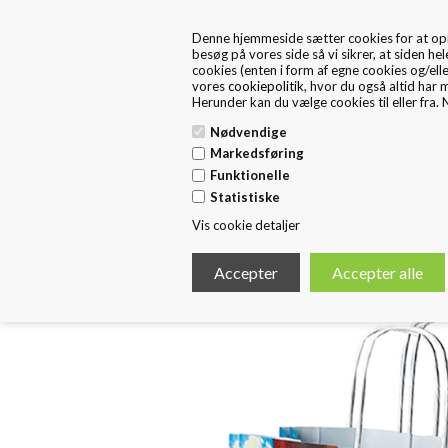
+45 57 67 46 40
kontakt os
Denne hjemmeside sætter cookies for at opnå 
FRA 1. MAJ ER FRITEX PACKAGING EN DEL AF HUSTED 
besøg på vores side så vi sikrer, at siden hel
cookies (enten i form af egne cookies og/ell
vores
cookiepolitik
, hvor du også altid har 
Herunder kan du vælge cookies til eller fra. N
Nødvendige
Markedsføring
Funktionelle
Forside
Standard Emballage
E
Statistiske
Vis cookie detaljer
< Tilbage
Papirspose tvistet hank