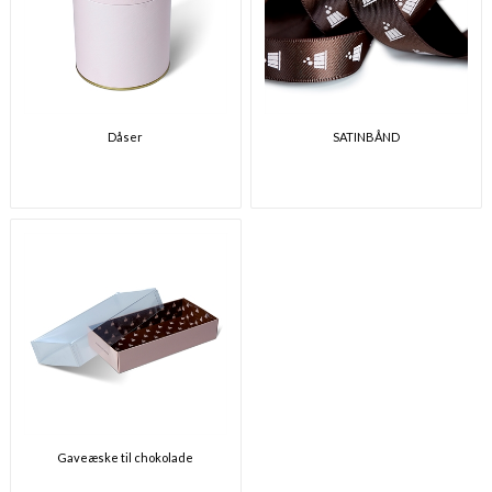
Dåser
SATINBÅND
Gaveæske til chokolade