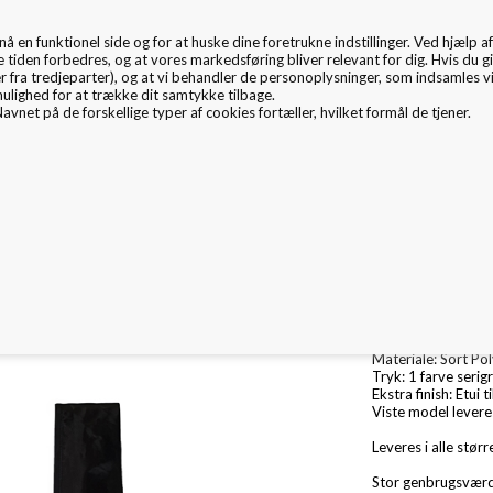
en funktionel side og for at huske dine foretrukne indstillinger. Ved hjælp af 
EMBALLAGE
e tiden forbedres, og at vores markedsføring bliver relevant for dig. Hvis du gi
er fra tredjeparter), og at vi behandler de personoplysninger, som indsamles 
mulighed for at trække dit samtykke tilbage.
avnet på de forskellige typer af cookies fortæller, hvilket formål de tjener.
mballage Inspiration
Nyheder
Fritex
Miljø & CSR
Foldbar Polyester
Str.: B: 40 x D: 15
Materiale: Sort Po
Tryk: 1 farve serigr
Ekstra finish: Etui t
Viste model levere
Leveres i alle størr
Stor genbrugsværd