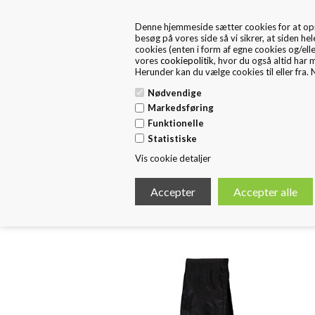
+45 57 67 46 40
kontakt os
Denne hjemmeside sætter cookies for at opnå 
FRA 1. MAJ ER FRITEX PACKAGING EN DEL AF HUSTED 
besøg på vores side så vi sikrer, at siden hel
cookies (enten i form af egne cookies og/ell
vores
cookiepolitik
, hvor du også altid har 
Herunder kan du vælge cookies til eller fra. N
Nødvendige
Markedsføring
Funktionelle
Forside
Standard Emballage
E
Statistiske
Vis cookie detaljer
< Tilbage
FOLDBAR SHOPPER