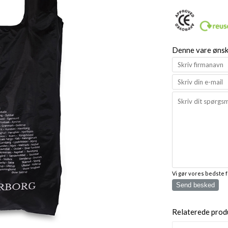
Denne vare ønske
Vi gør vores bedste 
Send besked
Relaterede prod