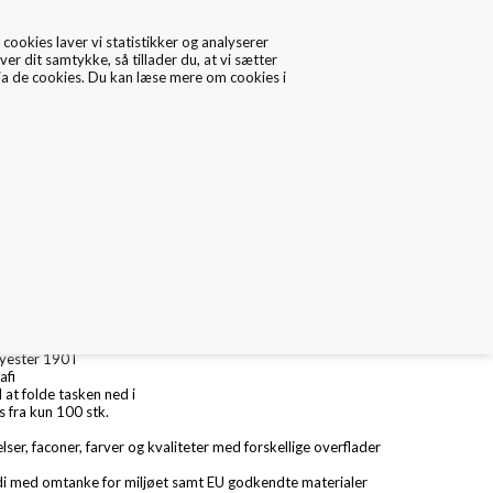
cookies laver vi statistikker og analyserer
ver dit samtykke, så tillader du, at vi sætter
via de cookies. Du kan læse mere om cookies i
0
Data/Cookies
Kontakt
 shopper
 x H: 70 cm
lyester 190T
afi
il at folde tasken ned i
s fra kun 100 stk.
elser, faconer, farver og kvaliteter med forskellige overflader
i med omtanke for miljøet samt EU godkendte materialer