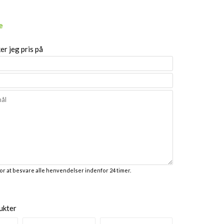
r jeg pris på
for at besvare alle henvendelser indenfor 24 timer.
ukter