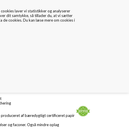
cookies laver vi statistikker og analyserer
ver dit samtykke, så tillader du, at vi sætter
via de cookies. Du kan læse mere om cookies i
0
Data/Cookies
Kontakt
se
i flere størrelser
d
t
chering
 produceret af bæredygtigt certificeret papir
relser og faconer. Også mindre oplag