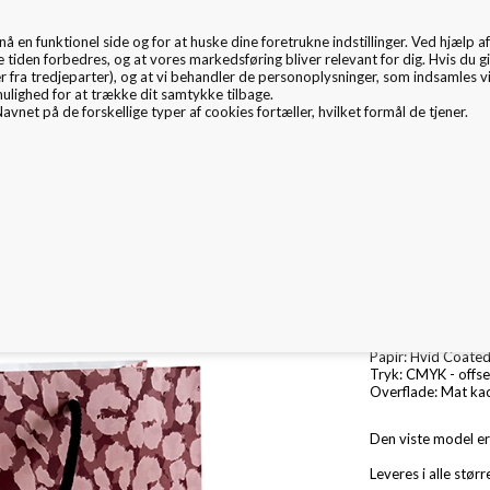
en funktionel side og for at huske dine foretrukne indstillinger. Ved hjælp af 
EMBALLAGE
e tiden forbedres, og at vores markedsføring bliver relevant for dig. Hvis du gi
er fra tredjeparter), og at vi behandler de personoplysninger, som indsamles 
mulighed for at trække dit samtykke tilbage.
avnet på de forskellige typer af cookies fortæller, hvilket formål de tjener.
mballage Inspiration
Nyheder
Fritex
Miljø & CSR
Eksklusiv papirpo
Format: Produceres 
Papir: Hvid Coate
Tryk: CMYK - offse
Overflade: Mat ka
Den viste model er
Leveres i alle stør