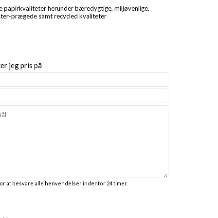
 papirkvaliteter herunder bæredygtige, miljøvenlige,
ster-prægede samt recycled kvaliteter
r jeg pris på
for at besvare alle henvendelser indenfor 24 timer.