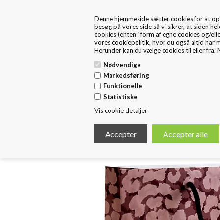
+45 57 67 46 40
kontakt os
Denne hjemmeside sætter cookies for at opnå 
FRA 1. MAJ ER FRITEX PACKAGING EN DEL AF HUSTED 
besøg på vores side så vi sikrer, at siden hel
cookies (enten i form af egne cookies og/ell
vores
cookiepolitik
, hvor du også altid har 
Herunder kan du vælge cookies til eller fra. N
Nødvendige
Markedsføring
Funktionelle
Forside
Standard Emballage
E
Statistiske
Vis cookie detaljer
< Tilbage
Eksklusiv papirpose bæredygtig