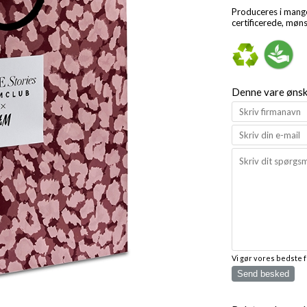
Produceres i mange
certificerede, møn
Denne vare ønske
Vi gør vores bedste 
Send besked